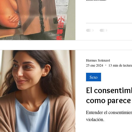
Hermes Solenzol
25 ene 2024
13 min de lectur
Sexo
El consentim
como parece
Entender el consentimient
violación.