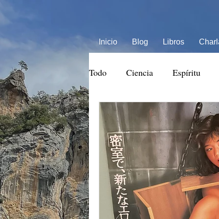
Inicio
Blog
Libros
Charl
Todo
Ciencia
Espíritu