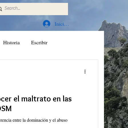
Iniciar sesión
Historia
Escribir
er el maltrato en las
BDSM
erencia entre la dominación y el abuso