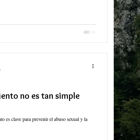
a
iento no es tan simple
o es clave para prevenir el abuso sexual y la