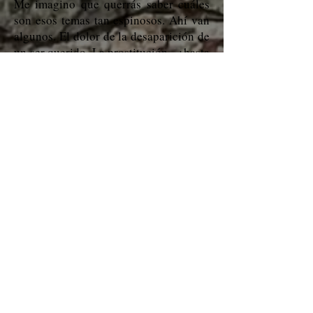
Me imagino que querrás saber cuáles
son esos temas tan espinosos. Ahí van
algunos. El dolor de la desaparición de
un ser querido. La prostitución - ¿hasta
qué punto es elegida o controlada por
las mafias? La posibilidad de coartar el
libre albedrío de una persona con
drogas y técnicas psicológicas. El
aborto como tragedia personal. La
lealtad a una familia que te maltrata. El
sadomasoquismo. La brujería. La
locura. Y algún tema tan tabú que ni
siquiera me atrevo a mencionarlo aquí.
Si has leído mis novelas anteriores, ésta
es una continuación de las aventuras de
Cecilia Madrigal y sus amantes, Julio
Alcedo y Laura Santillana. Si no las has
leído, te aconsejo que leas ésta
primero, de todas formas. He crecido