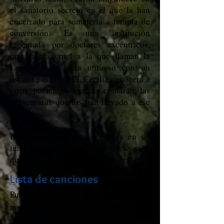
el sanatorio secreto en el que la han
encerrado para someterla a terapia de
conversión. Es una institución
regentada por doctores excéntricos,
una monja cruel a la que llaman la
Leona, y un cura untuoso con un
oscuro pasado. Allí, Cecilia conocerá a
otros pacientes que le contarán las
desventuras que los han llevado a ese
encierro.
Este thriller histórico culmina en un
final trepidante en el que no se sabe
quién tendrá que rescatar a quién.
Lista de canciones
Puedes oír las canciones que se
mencionan en la novela en esta
playlist
de Spotify.