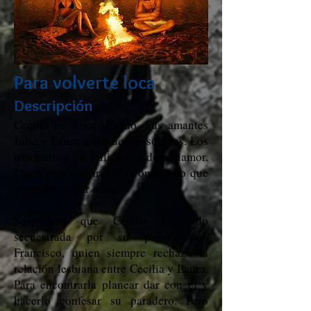
Para volverte loca
Descripción
Cecilia ha desaparecido. Sus amantes
Julio y Laura están desconsolados. Los
tres forman un idílico trío de poliamor.
Laura está embarazada con el hijo que
esperaban criar juntos.
Sospechan que Cecilia ha sido
secuestrada por su padre, don
Francisco, quien siempre rechazó la
relación lesbiana entre Cecilia y Laura.
Para encontrarla planear dar con él y
hacerlo confesar su paradero. Pero