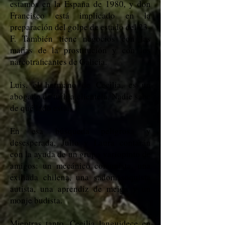
estamos en la España de 1980, y don
Francisco está implicado en la
preparación del golpe de estado del 23-
F. También tiene negocios con las
mafias de la prostitución y con los
narcotraficantes de Galicia.
Luis, el hermano de Cecilia, es un
abogado de turbia clientela. Nadie sabe
de qué lado está.
En esa búsqueda peligrosa y
desesperada, Julio y Laura contarán
con la ayuda de un grupo variopinto de
amigos: un mecánico comunista, una
exiliada chilena, una sadomasoquista
autista, una aprendiz de meiga y un
monje budista.
Mientras tanto, Cecilia languidece en