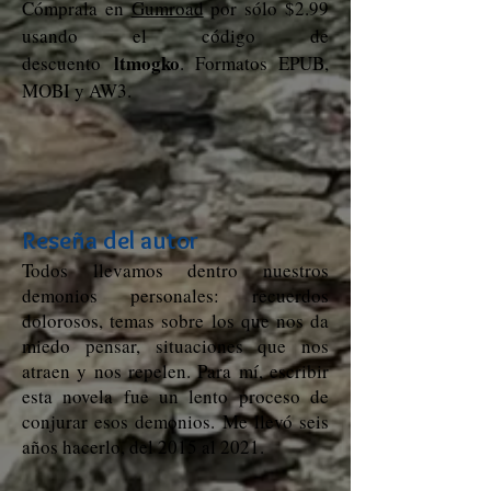
Cómprala en
Gumroad
por sólo $2.99
usando el código de
ltmogko
descuento
. Formatos EPUB,
MOBI y AW3.
Reseña del autor
Todos llevamos dentro nuestros
demonios personales: recuerdos
dolorosos, temas sobre los que nos da
miedo pensar, situaciones que nos
atraen y nos repelen. Para mí, escribir
esta novela fue un lento proceso de
conjurar esos demonios. Me llevó seis
años hacerlo, del 2015 al 2021.