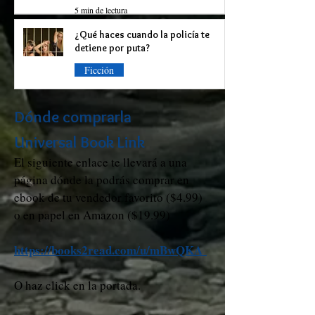
5 min de lectura
¿Qué haces cuando la policía te
detiene por puta?
Ficción
9 min de lectura
Dónde comprarla
Universal Book
Link
El siguiente enlace te llevará a una
página dónde la podrás comprar en
ebook de tu vendedor favorito ($4.99)
o en papel en Amazon ($19.99)
https://books2read.com/u/mBwQKA
O haz click en la portada.