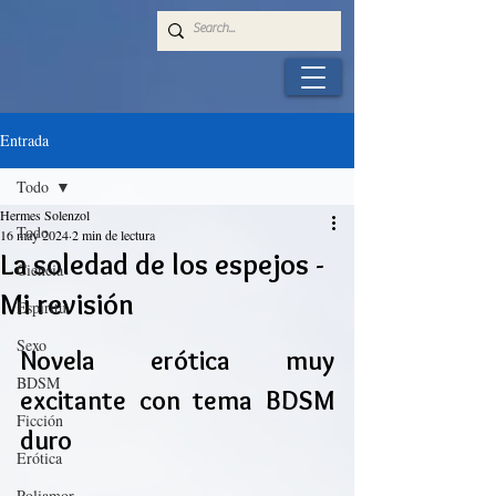
Entrada
Todo
Hermes Solenzol
Todo
16 may 2024
2 min de lectura
La soledad de los espejos -
Ciencia
Mi revisión
Espíritu
Sexo
Novela erótica muy 
BDSM
excitante con tema BDSM 
Ficción
duro
Erótica
Poliamor