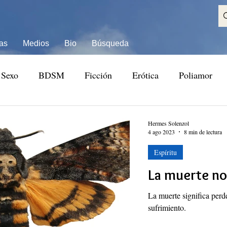
as
Medios
Bio
Búsqueda
Sexo
BDSM
Ficción
Erótica
Poliamor
Hermes Solenzol
4 ago 2023
8 min de lectura
Espíritu
La muerte no
La muerte significa perde
sufrimiento.