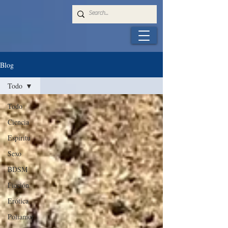
Blog
Todo
Todo
Ciencia
Espíritu
Sexo
BDSM
Ficción
Erótica
Poliamor